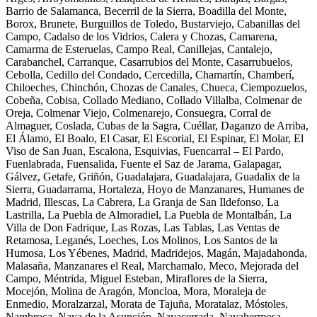
Barrio de Salamanca, Becerril de la Sierra, Boadilla del Monte,
Borox, Brunete, Burguillos de Toledo, Bustarviejo, Cabanillas del
Campo, Cadalso de los Vidrios, Calera y Chozas, Camarena,
Camarma de Esteruelas, Campo Real, Canillejas, Cantalejo,
Carabanchel, Carranque, Casarrubios del Monte, Casarrubuelos,
Cebolla, Cedillo del Condado, Cercedilla, Chamartín, Chamberí,
Chiloeches, Chinchón, Chozas de Canales, Chueca, Ciempozuelos,
Cobeña, Cobisa, Collado Mediano, Collado Villalba, Colmenar de
Oreja, Colmenar Viejo, Colmenarejo, Consuegra, Corral de
Almaguer, Coslada, Cubas de la Sagra, Cuéllar, Daganzo de Arriba,
El Álamo, El Boalo, El Casar, El Escorial, El Espinar, El Molar, El
Viso de San Juan, Escalona, Esquivias, Fuencarral – El Pardo,
Fuenlabrada, Fuensalida, Fuente el Saz de Jarama, Galapagar,
Gálvez, Getafe, Griñón, Guadalajara, Guadalajara, Guadalix de la
Sierra, Guadarrama, Hortaleza, Hoyo de Manzanares, Humanes de
Madrid, Illescas, La Cabrera, La Granja de San Ildefonso, La
Lastrilla, La Puebla de Almoradiel, La Puebla de Montalbán, La
Villa de Don Fadrique, Las Rozas, Las Tablas, Las Ventas de
Retamosa, Leganés, Loeches, Los Molinos, Los Santos de la
Humosa, Los Yébenes, Madrid, Madridejos, Magán, Majadahonda,
Malasaña, Manzanares el Real, Marchamalo, Meco, Mejorada del
Campo, Méntrida, Miguel Esteban, Miraflores de la Sierra,
Mocejón, Molina de Aragón, Moncloa, Mora, Moraleja de
Enmedio, Moralzarzal, Morata de Tajuña, Moratalaz, Móstoles,
Nambroca, Nava de la Asunción, Navacerrada, Navahermosa,