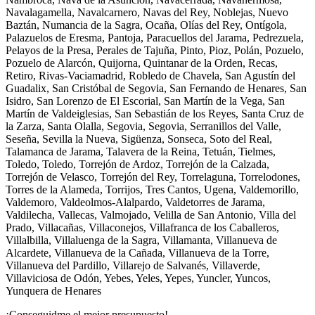
Navalagamella, Navalcarnero, Navas del Rey, Noblejas, Nuevo
Baztán, Numancia de la Sagra, Ocaña, Olías del Rey, Ontígola,
Palazuelos de Eresma, Pantoja, Paracuellos del Jarama, Pedrezuela,
Pelayos de la Presa, Perales de Tajuña, Pinto, Pioz, Polán, Pozuelo,
Pozuelo de Alarcón, Quijorna, Quintanar de la Orden, Recas,
Retiro, Rivas-Vaciamadrid, Robledo de Chavela, San Agustín del
Guadalix, San Cristóbal de Segovia, San Fernando de Henares, San
Isidro, San Lorenzo de El Escorial, San Martín de la Vega, San
Martín de Valdeiglesias, San Sebastián de los Reyes, Santa Cruz de
la Zarza, Santa Olalla, Segovia, Segovia, Serranillos del Valle,
Seseña, Sevilla la Nueva, Sigüenza, Sonseca, Soto del Real,
Talamanca de Jarama, Talavera de la Reina, Tetuán, Tielmes,
Toledo, Toledo, Torrejón de Ardoz, Torrejón de la Calzada,
Torrejón de Velasco, Torrejón del Rey, Torrelaguna, Torrelodones,
Torres de la Alameda, Torrijos, Tres Cantos, Ugena, Valdemorillo,
Valdemoro, Valdeolmos-Alalpardo, Valdetorres de Jarama,
Valdilecha, Vallecas, Valmojado, Velilla de San Antonio, Villa del
Prado, Villacañas, Villaconejos, Villafranca de los Caballeros,
Villalbilla, Villaluenga de la Sagra, Villamanta, Villanueva de
Alcardete, Villanueva de la Cañada, Villanueva de la Torre,
Villanueva del Pardillo, Villarejo de Salvanés, Villaverde,
Villaviciosa de Odón, Yebes, Yeles, Yepes, Yuncler, Yuncos,
Yunquera de Henares
¡Conseguidme el mejor presupuesto!