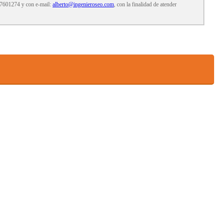
7601274 y con e-mail:
alberto@ingenieroseo.com
, con la finalidad de atender
ecisiones automatizadas, así como a obtener información clara y transparente sobre el