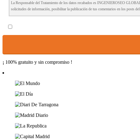
La Responsable del Tratamiento de los datos recabados es INGENIEROSEO GLOBAL C
solicitudes de información, posibilitar la publicación de tus comentarios en los posts d
Tienes derecho a revocar el consentimiento en cualquier momento, así como los derechos d
tratamiento de los datos, y formular una reclamación ante la AEPD. Más información e
Confirmo haber leído y acepto la
Política de Privacidad
¡ 100% gratuito y sin compromiso !