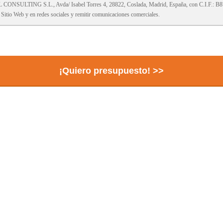
ONSULTING S.L., Avda/ Isabel Torres 4, 28822, Coslada, Madrid, España, con C.I.F.: B8
el Sitio Web y en redes sociales y remitir comunicaciones comerciales.
e acceso, rectificación, supresión, limitación u oposición al tratamiento, a no ser objeto de d
n nuestra
Política de Privacidad
.